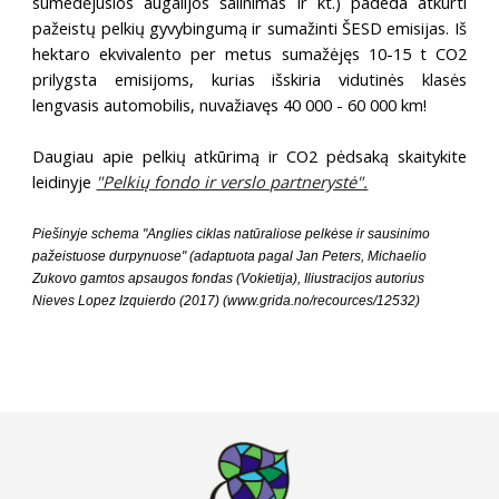
sumedėjusios augalijos šalinimas ir kt.) padeda atkurti
pažeistų pelkių gyvybingumą ir sumažinti ŠESD emisijas. Iš
hektaro ekvivalento per metus sumažėjęs 10-15 t CO2
prilygsta emisijoms, kurias išskiria vidutinės klasės
lengvasis automobilis, nuvažiavęs 40 000 - 60 000 km!
Daugiau apie pelkių atkūrimą ir CO2 pėdsaką skaitykite
leidinyje
"Pelkių fondo ir verslo partnerystė".
Piešinyje schema "Anglies ciklas natūraliose pelkėse ir sausinimo 
pažeistuose durpynuose" (adaptuota pagal Jan Peters, Michaelio 
Zukovo gamtos apsaugos fondas (Vokietija), Iliustracijos autorius 
Nieves Lopez Izquierdo (2017) (www.grida.no/recources/12532)