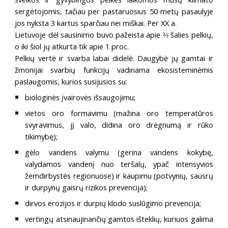
sergėtojomis, tačiau per pastaruosius 50 metų pasaulyje
jos nyksta 3 kartus sparčiau nei miškai. Per XX a.
Lietuvoje dėl sausinimo buvo pažeista apie ⅔ šalies pelkių,
o iki šiol jų atkurta tik apie 1 proc.
Pelkių vertė ir svarba labai didelė. Daugybė jų gamtai ir
žmonijai svarbių funkcijų vadinama ekosisteminėmis
paslaugomis, kurios susijusios su:
biologinės įvairovės išsaugojimu;
vietos oro formavimu (mažina oro temperatūros
svyravimus, jį valo, didina oro drėgnumą ir rūko
tikimybę);
gėlo vandens valymu (gerina vandens kokybę,
valydamos vandenį nuo teršalų, ypač intensyvios
žemdirbystės regionuose) ir kaupimu (potvynių, sausrų
ir durpynų gaisrų rizikos prevencija);
dirvos erozijos ir durpių klodo suslūgimo prevencija;
vertingų atsinaujinančių gamtos išteklių, kuriuos galima