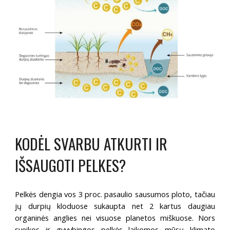
KODĖL SVARBU ATKURTI IR 
IŠSAUGOTI PELKES?
Pelkės dengia vos 3 proc. pasaulio sausumos ploto, tačiau
jų durpių kloduose sukaupta net 2 kartus daugiau
organinės anglies nei visuose planetos miškuose. Nors
sveikos ir gyvybingos pelkės laikomos mūsų klimato