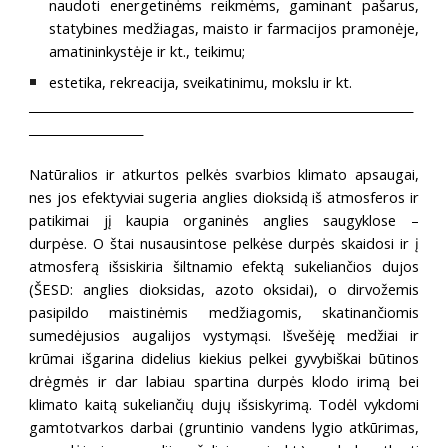
naudoti energetinėms reikmėms, gaminant pašarus,
statybines medžiagas, maisto ir farmacijos pramonėje,
amatininkystėje ir kt., teikimu;
estetika, rekreacija, sveikatinimu, mokslu ir kt.
________________________________________________________________
___________________
Natūralios ir atkurtos pelkės svarbios klimato apsaugai,
nes jos efektyviai sugeria anglies dioksidą iš atmosferos ir
patikimai jį kaupia organinės anglies saugyklose –
durpėse. O štai nusausintose pelkėse durpės skaidosi ir į
atmosferą išsiskiria šiltnamio efektą sukeliančios dujos
(ŠESD: anglies dioksidas, azoto oksidai), o dirvožemis
pasipildo maistinėmis medžiagomis, skatinančiomis
sumedėjusios augalijos vystymąsi. Išvešėję medžiai ir
krūmai išgarina didelius kiekius pelkei gyvybiškai būtinos
drėgmės ir dar labiau spartina durpės klodo irimą bei
klimato kaitą sukeliančių dujų išsiskyrimą. Todėl vykdomi
gamtotvarkos darbai (gruntinio vandens lygio atkūrimas,