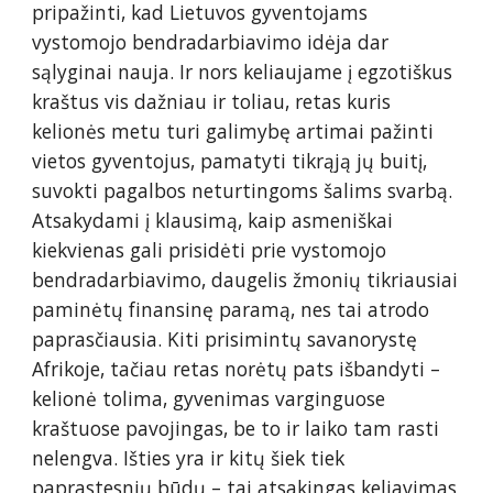
pripažinti, kad Lietuvos gyventojams 
vystomojo bendradarbiavimo idėja dar 
sąlyginai nauja. Ir nors keliaujame į egzotiškus 
kraštus vis dažniau ir toliau, retas kuris 
kelionės metu turi galimybę artimai pažinti 
vietos gyventojus, pamatyti tikrąją jų buitį, 
suvokti pagalbos neturtingoms šalims svarbą. 
Atsakydami į klausimą, kaip asmeniškai 
kiekvienas gali prisidėti prie vystomojo 
bendradarbiavimo, daugelis žmonių tikriausiai 
paminėtų finansinę paramą, nes tai atrodo 
paprasčiausia. Kiti prisimintų savanorystę 
Afrikoje, tačiau retas norėtų pats išbandyti – 
kelionė tolima, gyvenimas varginguose 
kraštuose pavojingas, be to ir laiko tam rasti 
nelengva. Išties yra ir kitų šiek tiek 
paprastesnių būdų – tai atsakingas keliavimas 